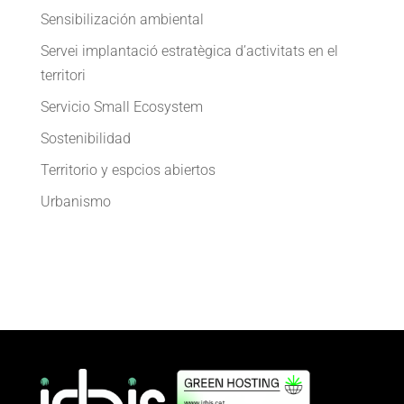
Sensibilización ambiental
Servei implantació estratègica d’activitats en el
territori
Servicio Small Ecosystem
Sostenibilidad
Territorio y espcios abiertos
Urbanismo